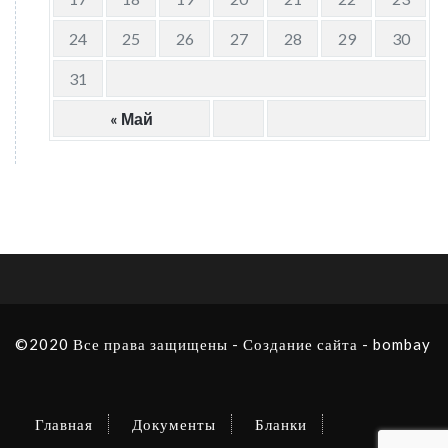
24
25
26
27
28
29
30
31
« Май
©2020 Все права защищены -
Создание сайта - bombay
Главная
Документы
Бланки