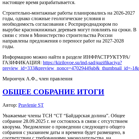
настоящее время разрабатывается.
Строительно-монтажные работы планировались на 2026-2027
годы, однако сложные геологические условия и
необходимость согласования с Росприроднадзором по
вырубке краснокнижных деревьев могут повлиять на сроки. В
связи с этим в Министерство строительства России
направлены предложения о переносе работ на 2027-2028
годы.
Информацию можно найти в разделе ИНФРАСТРУКТУРА/
ГАЗИФИКАЦИЯ:
https://kizilovoe.su/ind-sad/gazifikaciya?
preview_id=333&preview_nonce=47029449ab&_thumbnail_id=-1&p
Мирончук А.Ф., член правления
ОБЩЕЕ СОБРАНИЕ ИТОГИ
Автор:
Pravlenie ST
Уважаемые члены ТСН “СТ “Байдарская долина”. Общее
собрание 28.09.2025 г. не состоялось в связи с отсутствием
кворума. Уведомление о проведении следующего общего
собрания с указанием даты и времени будет размещено, в
соответствии с требованиями законодательства, на