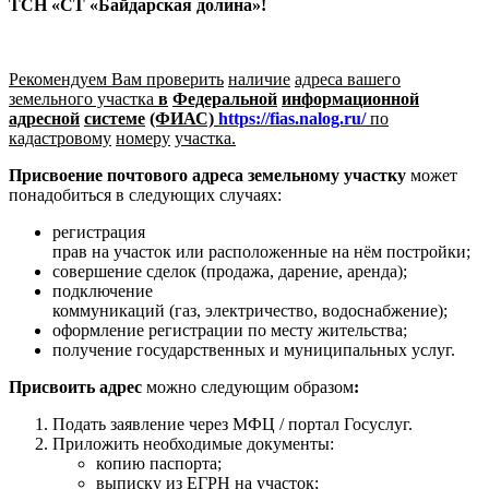
ТСН «СТ «Байдарская долина»
!
Рекомендуем Вам п
роверить
наличие
адреса
вашего
земельного участка
в
Федеральной
информационной
адресной
системе
(ФИАС)
https://fias.nalog.ru/
по
кадастровому
номеру
участка.
П
рисвоени
е
почтового
адреса
земельному
участку
может
понадобиться в следующих случаях:
регистрация
прав на участок или расположенные на нём постройки;
совершение сделок (продажа, дарение, аренда);
подключение
коммуникаций (газ, электричество, водоснабжение);
оформление регистрации по месту жительства;
получение государственных и муниципальных услуг.
Присвоить адрес
можно следующим образом
:
Подать заявление через МФЦ / портал Госуслуг.
Приложить необходимые документы:
копию паспорта;
выписку из ЕГРН на участок;