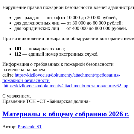
Нарушение правил пожарной безопасности влечёт администрати
для граждан — штраф от 10 000 до 20 000 рублей;
для должностных лиц — от 30 000 до 60 000 рублей;
для юридических лиц — от 400 000 до 800 000 рублей.
При возникновении пожара или обнаружении возгорания
неза
101
— пожарная охрана;
112
— единый номер экстренных служб.
Информация о требованиях к пожарной безопасности
размещена на нашем
сайте
https://kizilovoe.su/dokumenty/attachment/требования-
пожарной-безпасности
https://kizilovoe.su/dokumenty/attachment/постановление-62_pp
С уважением,
Правление ТСН «СТ «Байдарская долина»
Материалы к общему собранию 2026 г.
Автор:
Pravlenie ST