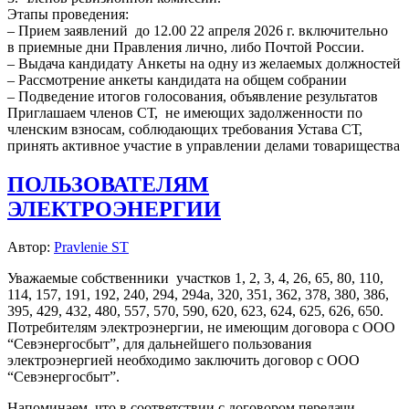
Этапы проведения:
– Прием заявлений до 12.00 22 апреля 2026 г. включительно
в приемные дни Правления лично, либо Почтой России.
– Выдача кандидату Анкеты на одну из желаемых должностей
– Рассмотрение анкеты кандидата на общем собрании
– Подведение итогов голосования, объявление результатов
Приглашаем членов СТ, не имеющих задолженности по
членским взносам, соблюдающих требования Устава СТ,
принять активное участие в управлении делами товарищества
ПОЛЬЗОВАТЕЛЯМ
ЭЛЕКТРОЭНЕРГИИ
Автор:
Pravlenie ST
Уважаемые собственники участков 1, 2, 3, 4, 26, 65, 80, 110,
114, 157, 191, 192, 240, 294, 294а, 320, 351, 362, 378, 380, 386,
395, 429, 432, 480, 557, 570, 590, 620, 623, 624, 625, 626, 650.
Потребителям электроэнергии, не имеющим договора с ООО
“Севэнергосбыт”, для дальнейшего пользования
электроэнергией необходимо заключить договор с ООО
“Севэнергосбыт”.
Напоминаем, что в соответствии с договором передачи