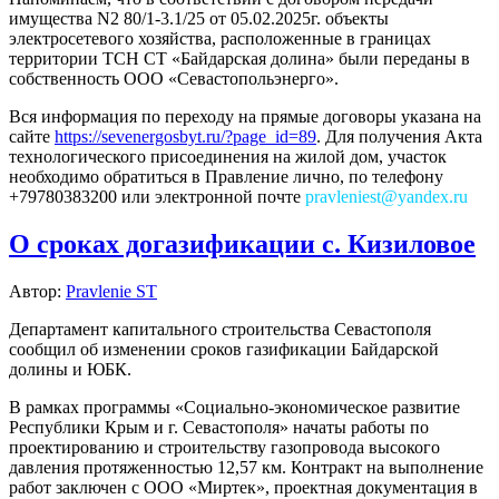
имущества N2 80/1-3.1/25 от 05.02.2025г. объекты
электросетевого хозяйства, расположенные в границах
территории ТСН СТ «Байдарская долина» были переданы в
собственность ООО «Севастопольэнерго».
Вся информация по переходу на прямые договоры указана на
сайте
https://sevenergosbyt.ru/?page_id=89
. Для получения Акта
технологического присоединения на жилой дом, участок
необходимо обратиться в Правление лично, по телефону
+79780383200 или электронной почте
pravleniest@yandex.ru
О сроках догазификации с. Кизиловое
Автор:
Pravlenie ST
Департамент капитального строительства Севастополя
сообщил об изменении сроков газификации Байдарской
долины и ЮБК.
В рамках программы «Социально-экономическое развитие
Республики Крым и г. Севастополя» начаты работы по
проектированию и строительству газопровода высокого
давления протяженностью 12,57 км. Контракт на выполнение
работ заключен с ООО «Миртек», проектная документация в