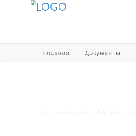
Главная
Документы
Autem vel eum iriure dolor in hendreri