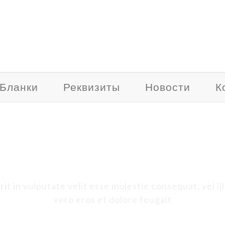
Бланки
Реквизиты
Новости
К
Заголовок
t in vulputate velit esse molestie consequat, vel ill
vero eros et dolore feugait