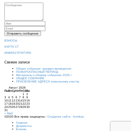
ВЗНОСЫ
КАРТА СТ
ИНФРАСТРУКТУРА
Свежие записи
Общее собрание: порядок проведения
ПОЖАРООПАСНЫЙ ПЕРИОД
Материалы к общему собранию 2026 г.
ОБЩЕЕ СОБРАНИЕ
ПРИСВОЕНИЕ АДРЕСА земельному участку
Август 2026
Пн
Вт
Ср
Чт
Пт
Сб
Вс
1
2
3
4
5
6
7
8
9
10
11
12
13
14
15
16
17
18
19
20
21
22
23
24
25
26
27
28
29
30
31
« Май
©2020 Все права защищены -
Создание сайта - bombay
Главная
Документы
Бланки