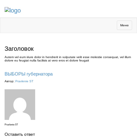
Toggle
Меню
navigation
Заголовок
Autem vel eum iriure dolor in hendrerit in vulputate velit esse molestie consequat, vel illum
dolore eu feugiat nulla facilisis at vero eros et dolore feugait
ВЫБОРЫ губернатора
Автор:
Pravlenie ST
Pravlenie ST
Оставить ответ